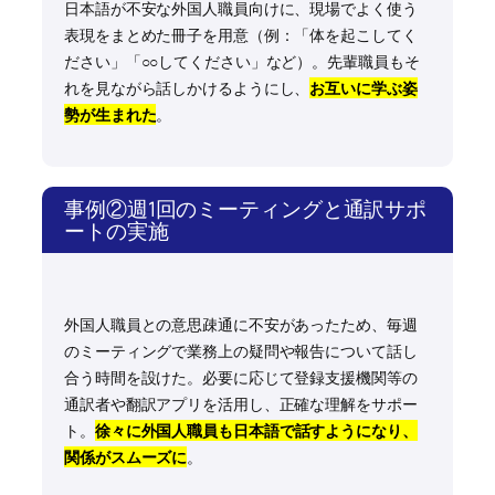
日本語が不安な外国人職員向けに、現場でよく使う
表現をまとめた冊子を用意（例：「体を起こしてく
ださい」「○○してください」など）。先輩職員もそ
れを見ながら話しかけるようにし、
お互いに学ぶ姿
勢が生まれた
。
事例②週1回のミーティングと通訳サポ
ートの実施
外国人職員との意思疎通に不安があったため、毎週
のミーティングで業務上の疑問や報告について話し
合う時間を設けた。必要に応じて登録支援機関等の
通訳者や翻訳アプリを活用し、正確な理解をサポー
ト。
徐々に外国人職員も日本語で話すようになり、
関係がスムーズに
。