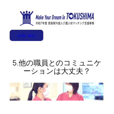
内
容
を
ス
キ
お問い合せ
ッ
プ
5.他の職員とのコミュニケ
ーションは大丈夫？