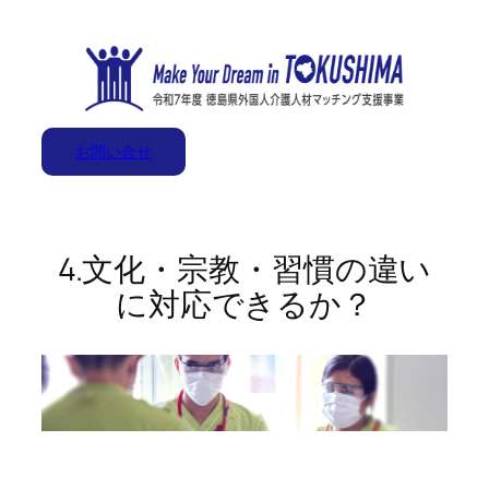
内
容
を
ス
キ
お問い合せ
ッ
プ
4.文化・宗教・習慣の違い
に対応できるか？