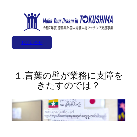
内
容
を
ス
キ
お問い合せ
ッ
プ
１.言葉の壁が業務に支障を
きたすのでは？