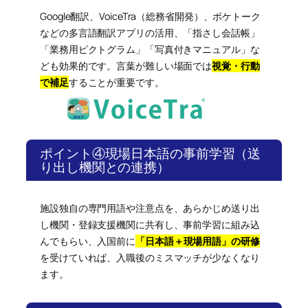
Google翻訳、VoiceTra（総務省開発）、ポケトーク
などの多言語翻訳アプリの活用、「指さし会話帳」
「業務用ピクトグラム」「写真付きマニュアル」な
ども効果的です。言葉が難しい場面では
視覚・行動
で補足
することが重要です。
ポイント④現場日本語の事前学習（送
り出し機関との連携）
施設独自の専門用語や注意点を、あらかじめ送り出
し機関・登録支援機関に共有し、事前学習に組み込
んでもらい、入国前に
「日本語＋現場用語」の研修
を受けていれば、入職後のミスマッチが少なくなり
ます。