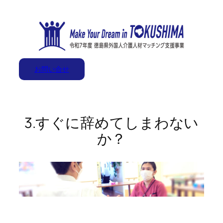
内
容
を
ス
キ
お問い合せ
ッ
プ
3.すぐに辞めてしまわない
か？