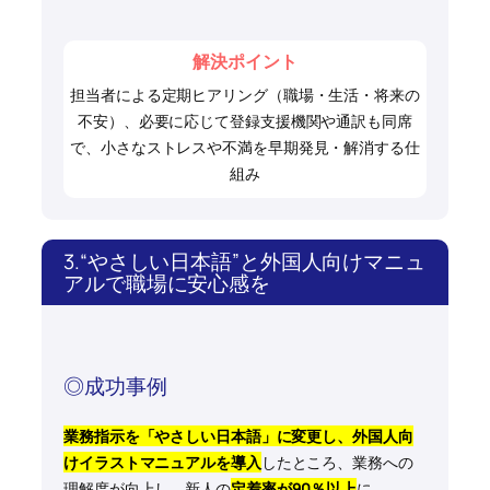
解決ポイント
担当者による定期ヒアリング（職場・生活・将来の
不安）、必要に応じて登録支援機関や通訳も同席
で、小さなストレスや不満を早期発見・解消する仕
組み
3.“やさしい日本語”と外国人向けマニュ
アルで職場に安心感を
◎成功事例
業務指示を「やさしい日本語」に変更し、外国人向
けイラストマニュアルを導入
したところ、業務への
理解度が向上し、新人の
定着率が90％以上
に。