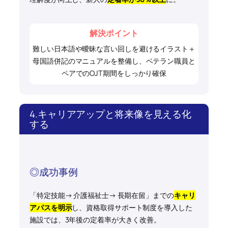
解決ポイント
難しい日本語や曖昧な言い回しを避けるイラスト＋
母国語併記のマニュアルを整備し、ベテラン職員と
ペアでのOJT期間をしっかり確保
4.キャリアアップと将来像を見える化
する
◎成功事例
「特定技能→ 介護福祉士→ 長期在留」までの
キャリ
アパスを明示
し、資格取得サポート制度を導入した
施設では、3年後の定着率が大きく改善。