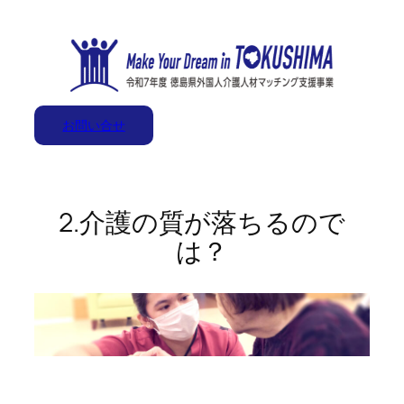
内
容
を
ス
キ
お問い合せ
ッ
プ
2.介護の質が落ちるので
は？