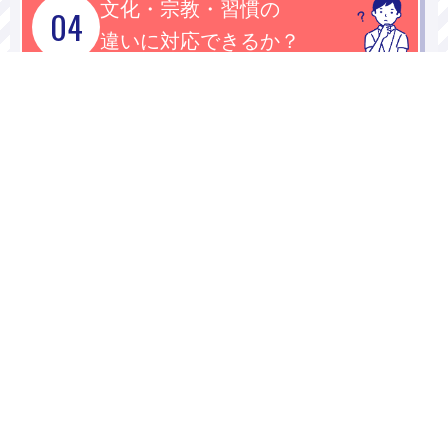
文化・宗教・習慣の
04
違いに対応できるか？
他の職員とのコミュニケ
05
ーションは大丈夫？
受け入れ体制・
06
サポートの負担は？